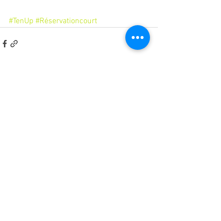
#TenUp
#Réservationcourt
Commentaires
Rédigez un commentaire...
Retrouvez le T.C.M.B. sur sa page Facebook
Partager