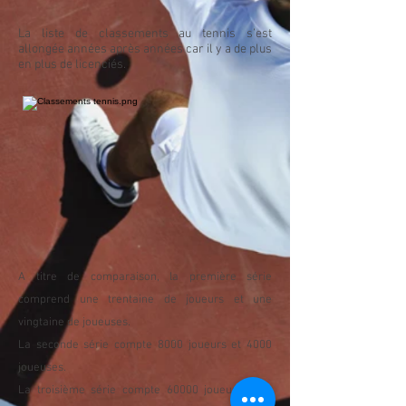
La liste de classements au tennis s’est
allongée années après années car il y a de plus
en plus de licenciés.
A titre de comparaison, la première série
comprend une trentaine de joueurs et une
vingtaine de joueuses.
La seconde série compte 8000 joueurs et 4000
joueuses.
La troisième série compte 60000 joueurs pour