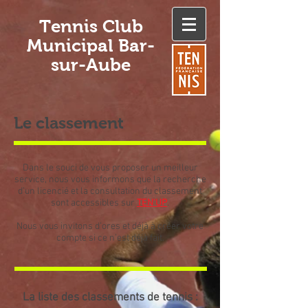
Tennis Club
Municipal Bar-
sur-Aube
Le classement
Dans le souci de vous proposer un meilleur
service, nous vous informons que la recherche
d’un licencié et la consultation du classement
sont accessibles sur
TEN'UP
.
Nous vous invitons d’ores et déjà à créer votre
compte si ce n’est déjà fait.
La liste des classements de tennis :