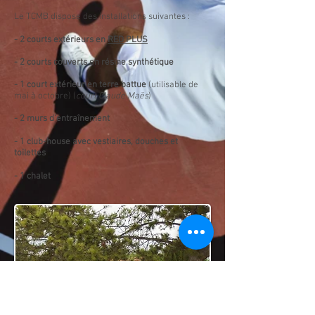
Le TCMB dispose des installations suivantes :
- 2 courts extérieurs en
RED PLUS
- 2 courts couverts en résine
synthétique
- 1 court extérieur en terre battue
(utilisable de
mai à octobre) (
court Claude Maës
)
- 2 murs d’entraînement
- 1
club-house
avec v
estiaires, douches et
toilettes
- 1 chalet