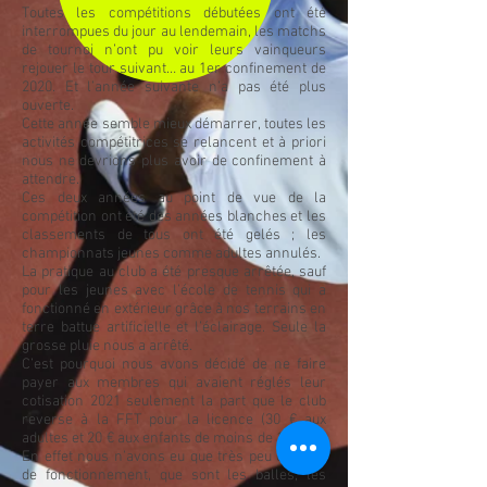
Toutes les compétitions débutées ont été
interrompues du jour au lendemain, les matchs
de tournoi n’ont pu voir leurs vainqueurs
rejouer le tour suivant… au 1er confinement de
2020. Et l’année suivante n’a pas été plus
ouverte.
Cette année semble mieux démarrer, toutes les
activités compétitrices se relancent et à priori
nous ne devrions plus avoir de confinement à
attendre.
Ces deux années au point de vue de la
compétition ont été des années blanches et les
classements de tous ont été gelés ; les
championnats jeunes comme adultes annulés.
La pratique au club a été presque arrêtée, sauf
pour les jeunes avec l’école de tennis qui a
fonctionné en extérieur grâce à nos terrains en
terre battue artificielle et l’éclairage. Seule la
grosse pluie nous a arrêté.
C’est pourquoi nous avons décidé de ne faire
payer aux membres qui avaient réglés leur
cotisation 2021 seulement la part que le club
reverse à la FFT pour la licence (30 € aux
adultes et 20 € aux enfants de moins de 18 ans).
En effet nous n’avons eu que très peu de frais
de fonctionnement, que sont les balles, les